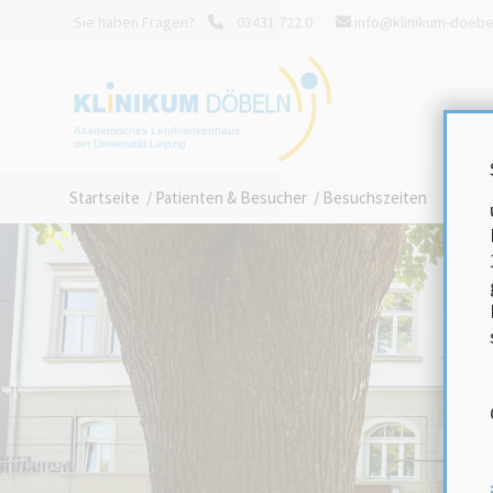
Sie haben Fragen?
03431 722 0
info@klinikum-doebe
Akademisches Lehrkrankenhaus
der Universität Leipzig
Startseite
/
Patienten & Besucher
/
Besuchszeiten