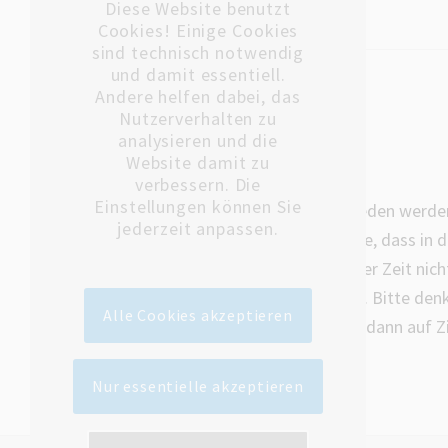
Diese Website benutzt
Cookies! Einige Cookies
sind technisch notwendig
und damit essentiell.
Andere helfen dabei, das
Ruhezeiten
Nutzerverhalten zu
analysieren und die
Website damit zu
verbessern. Die
Einstellungen können Sie
Im Krankenhaus sollte jeder Lärm vermieden werden
jederzeit anpassen.
das für die Ruhezeiten. Bitte beachten Sie, dass in d
Uhr Mittagsruhe ist und Besucher in dieser Zeit ni
können. Die Nachtruhe beginnt 22.00 Uhr. Bitte denk
Alle Cookies akzeptieren
Fernseher und sonstige Rundfunkgeräte dann auf 
gestellt werden.
Nur essentielle akzeptieren