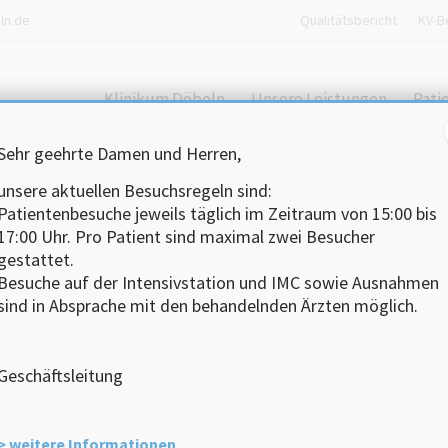
ln.de
Qualitätsbericht
KV-B
Klinikum Döbeln
Unsere Leistungen
Pati
Sehr geehrte Damen und Herren,
unsere aktuellen Besuchsregeln sind:
Patientenbesuche jeweils täglich im Zeitraum von 15:00 bis
17:00 Uhr.
Pro Patient sind maximal zwei Besucher
gestattet.
Besuche auf der Intensivstation und IMC sowie Ausnahmen
sind in Absprache mit den behandelnden Ärzten möglich.
Geschäftsleitung
> weitere Informationen