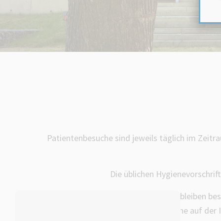
Patientenbesuche sind jeweils täglich im Zeitr
Die üblichen Hygienevorschrif
Von der festen Besuchszeit unberührt bleiben b
werden. Besuche auf der I