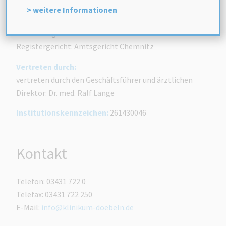
Sörmitzer Str. 10
> weitere Informationen
04720 Döbeln
Handelsregister: HRB 25510
Registergericht: Amtsgericht Chemnitz
Vertreten durch:
vertreten durch den Geschäftsführer und ärztlichen
Direktor: Dr. med. Ralf Lange
Institutionskennzeichen:
261430046
Kontakt
Telefon: 03431 722 0
Telefax: 03431 722 250
E-Mail:
info@klinikum-doebeln.de