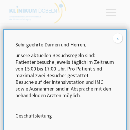
Akademisches Lehrkrankenhaus
der Universität Leipzig
Startseite
/
Impressum
x
Sehr geehrte Damen und Herren,
unsere aktuellen Besuchsregeln sind:
Impressum
Patientenbesuche jeweils täglich im Zeitraum
von 15:00 bis 17:00 Uhr.
Pro Patient sind
maximal zwei Besucher gestattet.
Besuche auf der Intensivstation und IMC
sowie Ausnahmen sind in Absprache mit den
Klinikum Döbeln GmbH
behandelnden Ärzten möglich.
Sörmitzer Str. 10
04720 Döbeln
Private Trägerschaft
Geschäftsleitung
Dr. med. Ralf Lange