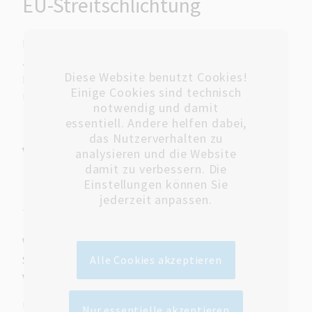
EU-Streitschlichtung
Die Europäische Kommission stellt eine Plattform
zur Online-Streitbeilegung (OS)
Diese Website benutzt Cookies!
bereit:
https://ec.europa.eu/consumers/odr
.
Einige Cookies sind technisch
Unsere E-Mail-Adresse finden Sie oben im Impressum.
notwendig und damit
essentiell. Andere helfen dabei,
das Nutzerverhalten zu
Verbraucher­streit­
analysieren und die Website
damit zu verbessern. Die
beilegung/Universal­
Einstellungen können Sie
schlichtungs­stelle
jederzeit anpassen.
Wir sind nicht bereit oder verpflichtet, an
Streitbeilegungsverfahren vor einer
Alle Cookies akzeptieren
Verbraucherschlichtungsstelle teilzunehmen.
Umsetzung:
www.csb-doebeln.de
Nur essentielle akzeptieren