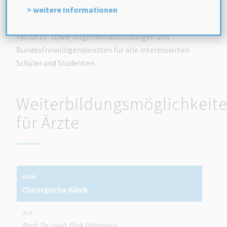
> weitere Informationen
Lehrkrankenhaus der Universität Leipzig und bietet
somit zahlreiche Möglichkeiten in Form von Praktika,
Facharzt- sowie Allgemeinausbildungen und
Bundesfreiwilligendiensten für alle interessierten
Schüler und Studenten.
Weiterbildungsmöglichkeit
für Ärzte
Chirurgische Klinik
Prof. Dr. med. Dirk Uhlmann