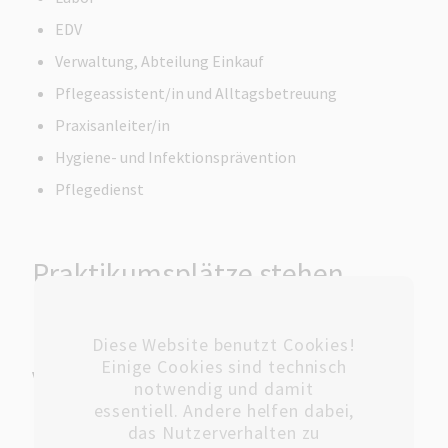
EDV
Verwaltung, Abteilung Einkauf
Pflegeassistent/in und Alltagsbetreuung
Praxisanleiter/in
Hygiene- und Infektionsprävention
Pflegedienst
Praktikumsplätze stehen
Ihnen in den folgenden
Fachabteilungen zur
Diese Website benutzt Cookies!
Einige Cookies sind technisch
Verfügung
notwendig und damit
essentiell. Andere helfen dabei,
Chirurgie
das Nutzerverhalten zu