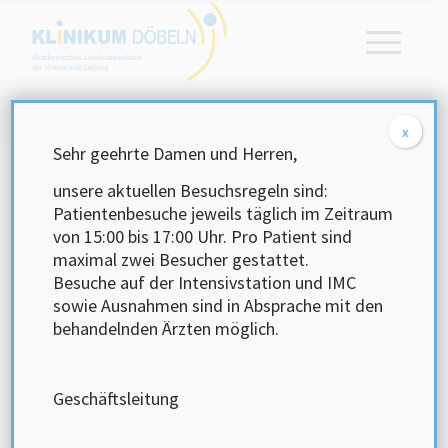
Akademisches Lehrkrankenhaus
der Universität Leipzig
Startseite
/
Karriere
/
Karriere, Ausbildung & Praktika
x
Sehr geehrte Damen und Herren,
unsere aktuellen Besuchsregeln sind:
Karriere, Ausbildung
&
Patientenbesuche jeweils täglich im Zeitraum
Praktika
von 15:00 bis 17:00 Uhr.
Pro Patient sind
maximal zwei Besucher gestattet.
Besuche auf der Intensivstation und IMC
sowie Ausnahmen sind in Absprache mit den
behandelnden Ärzten möglich.
Akademisches
Lehrkrankenhaus
Geschäftsleitung
Das Klinikum Döbeln ist ein akademisches