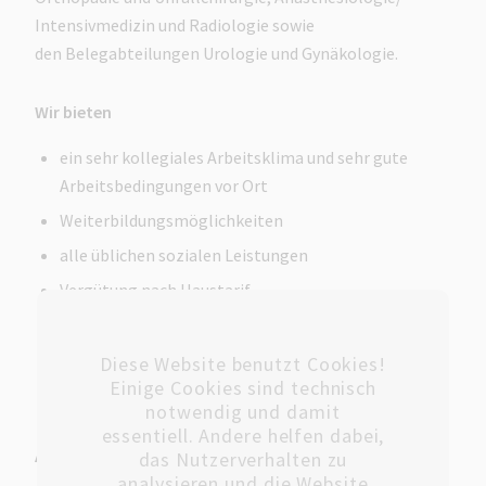
Intensivmedizin und Radiologie sowie
den Belegabteilungen Urologie und Gynäkologie.
Wir bieten
ein sehr kollegiales Arbeitsklima und sehr gute
Arbeitsbedingungen vor Ort
Weiterbildungsmöglichkeiten
alle üblichen sozialen Leistungen
Vergütung nach Haustarif
39 h Woche
JobRad
Diese Website benutzt Cookies!
Einige Cookies sind technisch
Betriebliche Gesundheitsförderung
notwendig und damit
essentiell. Andere helfen dabei,
Anforderungen
das Nutzerverhalten zu
analysieren und die Website