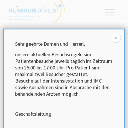
Akademisches Lehrkrankenhaus
der Universität Leipzig
Startseite
/
Karriere
/
Stellenangebote
x
Sehr geehrte Damen und Herren,
unsere aktuellen Besuchsregeln sind:
Klinikum
Patientenbesuche jeweils täglich im Zeitraum
von 15:00 bis 17:00 Uhr.
Pro Patient sind
Ärztlicher Dienst
maximal zwei Besucher gestattet.
Besuche auf der Intensivstation und IMC
sowie Ausnahmen sind in Absprache mit den
Pflege- und Funktionsdienst
behandelnden Ärzten möglich.
Medizinisch- Technischer- Dienst
Geschäftsleitung
Verwaltungs- Technischer- Dienst