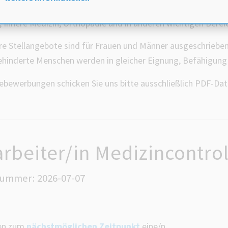
n Seite bieten wir Ihnen die Möglichkeit unser Team zu vers
e, Innere Medizin, Orthopädie und in anderen wichtigen Bere
ere Stellangebote sind für Frauen und Männer ausgeschrieben
hinderte Menschen werden in gleicher Eignung, Befähigung u
nebewerbungen schicken Sie uns bitte ausschließlich PDF-Dat
arbeiter/in Medizincontro
nummer: 2026-07-07
hen zum
nächstmöglichen Zeitpunkt
eine/n