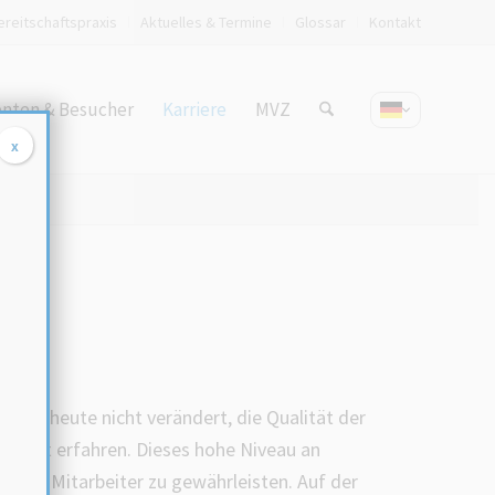
ereitschaftspraxis
Aktuelles & Termine
Glossar
Kontakt
enten & Besucher
Karriere
MVZ
x
ch bis heute nicht verändert, die Qualität der
chritt erfahren. Dieses hohe Niveau an
chulte Mitarbeiter zu gewährleisten. Auf der