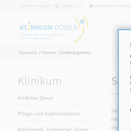
Sie haben Fragen?
03431 722 0
info@klinikum-doebe
Akademisches Lehrkrankenhaus
der Universität Leipzig
Startseite
/
Karriere
/
Stellenangebote
Klinikum
Ste
Ärztlicher Dienst
Seit 1881
Pflege- und Funktionsdienst
medizini
medizinis
Medizinisch- Technischer- Dienst