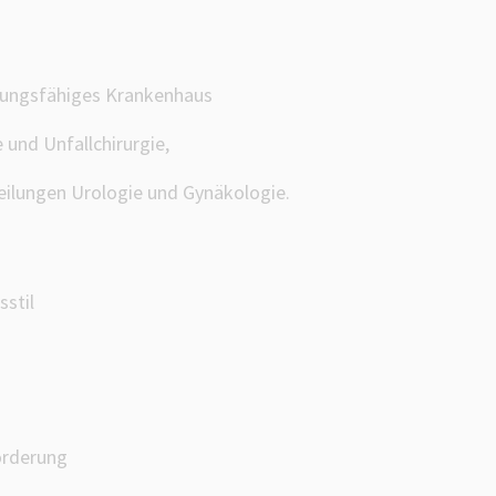
stungsfähiges Krankenhaus
 und Unfallchirurgie,
eilungen Urologie und Gynäkologie.
stil
örderung