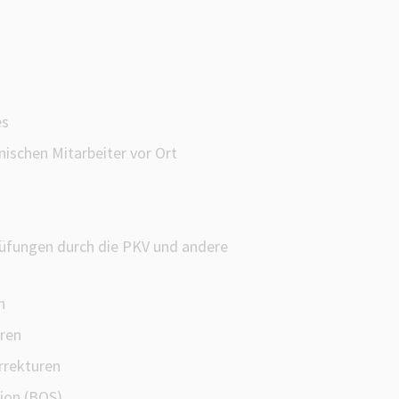
es
ischen Mitarbeiter vor Ort
rüfungen durch die PKV und andere
n
ren
rrekturen
ion (BQS)