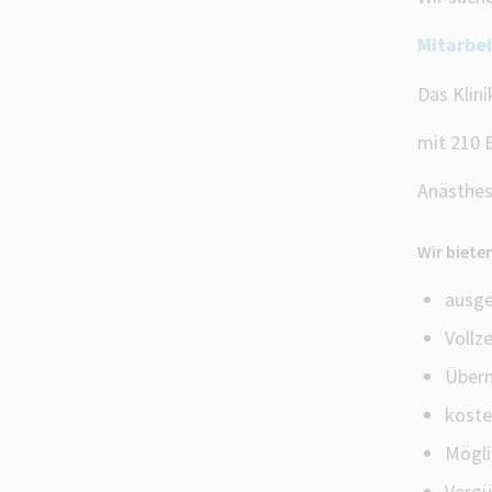
Mitarbei
Das Klin
mit 210 B
Anästhes
Wir biete
ausge
Vollze
Übern
koste
Mögli
Vergü