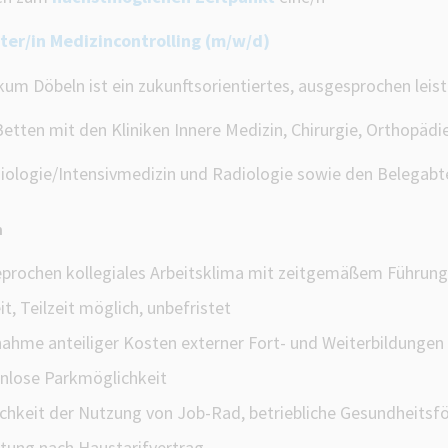
ter/in Medizincontrolling (m/w/d)
ikum Döbeln ist ein zukunftsorientiertes, ausgesprochen lei
etten mit den Kliniken Innere Medizin, Chirurgie, Orthopädie
iologie/Intensivmedizin und Radiologie sowie den Belegabt
n
prochen kollegiales Arbeitsklima mit zeitgemäßem Führungs
it, Teilzeit möglich, unbefristet
ahme anteiliger Kosten externer Fort- und Weiterbildungen
nlose Parkmöglichkeit
chkeit der Nutzung von Job-Rad, betriebliche Gesundheitsf
tung nach Haustarifvertrag