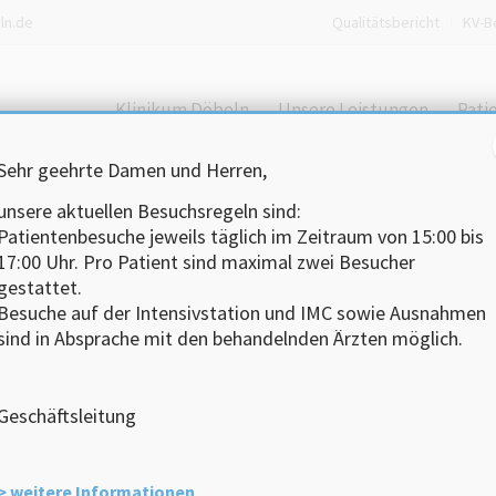
ln.de
Qualitätsbericht
KV-B
Klinikum Döbeln
Unsere Leistungen
Pati
Sehr geehrte Damen und Herren,
unsere aktuellen Besuchsregeln sind:
Patientenbesuche jeweils täglich im Zeitraum von 15:00 bis
17:00 Uhr.
Pro Patient sind maximal zwei Besucher
gestattet.
llenangebote
Besuche auf der Intensivstation und IMC sowie Ausnahmen
sind in Absprache mit den behandelnden Ärzten möglich.
Geschäftsleitung
 ist in Döbeln ein Krankenhaus zu finden. Der Standort hat si
schen Leistungen hat jedoch einen ständig wachsenden Forts
cher Qualität und Leistung ist nur durch motivierte und ges
> weitere Informationen