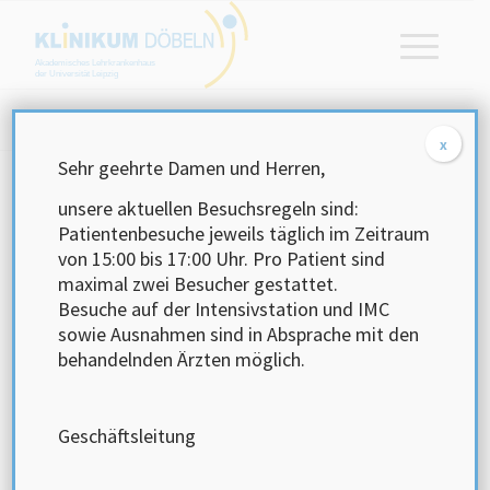
Akademisches Lehrkrankenhaus
der Universität Leipzig
Startseite
/
Karriere
/
Stellenangebote
x
Sehr geehrte Damen und Herren,
unsere aktuellen Besuchsregeln sind:
Klinikum
Patientenbesuche jeweils täglich im Zeitraum
von 15:00 bis 17:00 Uhr.
Pro Patient sind
Ärztlicher Dienst
maximal zwei Besucher gestattet.
Besuche auf der Intensivstation und IMC
sowie Ausnahmen sind in Absprache mit den
Pflege- und Funktionsdienst
behandelnden Ärzten möglich.
Medizinisch- Technischer- Dienst
Geschäftsleitung
Verwaltungs- Technischer- Dienst