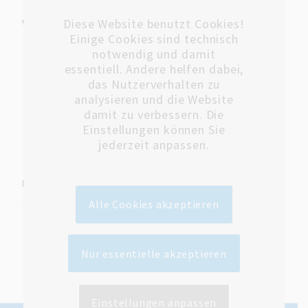
Diese Website benutzt Cookies!
Wir bieten
Einige Cookies sind technisch
ein sehr kollegiales, interdisziplinäres, familiäres
notwendig und damit
essentiell. Andere helfen dabei,
Arbeitsklima und sehr gute Arbeitsbedingungen
das Nutzerverhalten zu
mit kurzen Entscheidungswegen,
analysieren und die Website
Modernste und neueste Medizintechnik
damit zu verbessern. Die
Einstellungen können Sie
Modernes Umfeld mit attraktiven Fort- und
jederzeit anpassen.
Weiterbildungsmöglichkeiten
Download
:
Stellenbeschreibung als pdf
herunterladen
Alle Cookies akzeptieren
zurück
Bewerben Sie sich jetzt!
Nur essentielle akzeptieren
Einstellungen anpassen