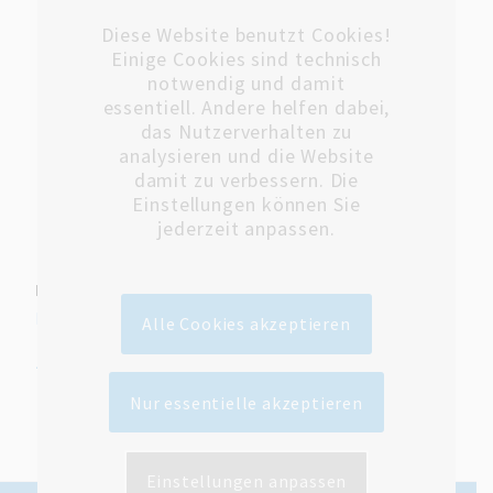
medizinischer und organisatorischer Hinsicht.
Diese Website benutzt Cookies!
modern ausgestattete Praxisräume,
Einige Cookies sind technisch
individuelle Praxisgestaltung ist möglich,
notwendig und damit
essentiell. Andere helfen dabei,
großzügige Unterstützung bei
das Nutzerverhalten zu
Weiterbildungsmaßnahmen,
analysieren und die Website
alle üblichen sozialen Leistungen,
damit zu verbessern. Die
Einstellungen können Sie
leistungsgerechte und darauf aufbauende flexible
jederzeit anpassen.
Vergütung,
Download
:
Stellenbeschreibung als pdf
herunterladen
Alle Cookies akzeptieren
zurück
Bewerben Sie sich jetzt!
Nur essentielle akzeptieren
Einstellungen anpassen