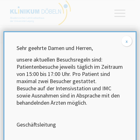
Akademisches Lehrkrankenhaus
der Universität Leipzig
Startseite
/
Karriere
/
Stellenangebote
x
Sehr geehrte Damen und Herren,
unsere aktuellen Besuchsregeln sind:
Klinikum
Patientenbesuche jeweils täglich im Zeitraum
von 15:00 bis 17:00 Uhr.
Pro Patient sind
Ärztlicher Dienst
maximal zwei Besucher gestattet.
Besuche auf der Intensivstation und IMC
sowie Ausnahmen sind in Absprache mit den
Pflege- und Funktionsdienst
behandelnden Ärzten möglich.
Medizinisch- Technischer- Dienst
Geschäftsleitung
Verwaltungs- Technischer- Dienst